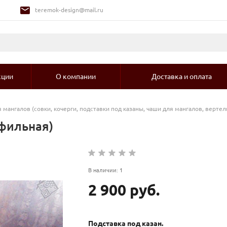
teremok-design@mail.ru
кции
О компании
Доставка и оплата
 мангалов (совки, кочерги, подставки под казаны, чаши для мангалов, вертел
офильная)
В наличии: 1
2 900 руб.
Подставка под казан.