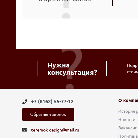
Нужна
Подро
консультация?
стои
О компа
+7 (8162) 55-77-12
История 
Обратный звонок
Новости
Вакансии
teremok-design@mail.ru
Политика