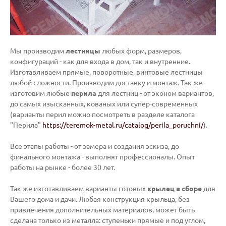
Мы производим
лестницы
любых форм, размеров,
конфигураций - как для входа в дом, так и внутренние.
Изготавливаем прямые, поворотные, винтовые лестницы
любой сложности. Производим доставку и монтаж. Так же
изготовим любые
перила
для лестниц - от эконом вариантов,
до самых изысканных, кованых или супер-современных
(варианты перил можно посмотреть в разделе каталога
"Перила"
https://teremok-metal.ru/catalog/perila_poruchni/
).
Все этапы работы - от замера и создания эскиза, до
финального монтажа - выполнят профессионалы. Опыт
работы на рынке - более 30 лет.
Так же изготавливаем варианты готовых
крылец
в сборе
для
Вашего дома и дачи. Любая конструкция крыльца, без
привлечения дополнительных материалов, может быть
сделана только из металла: ступеньки прямые и под углом,