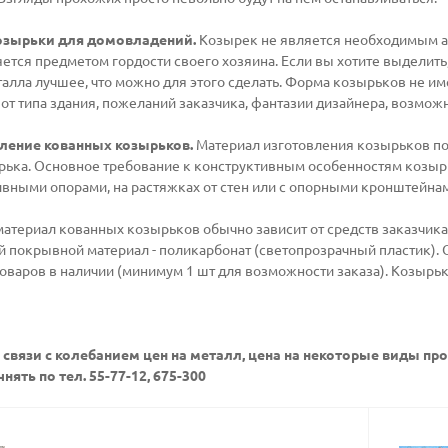
озырьки для домовладений.
Козырек не является необходимым ат
ется предметом гордости своего хозяина. Если вы хотите выделить
алла лучшее, что можно для этого сделать. Форма козырьков не им
от типа здания, пожеланий заказчика, фантазии дизайнера, возмож
ление кованных козырьков.
Материал изготовления козырьков под
рька. Основное требование к конструктивным особенностям козырь
ивными опорами, на растяжках от стен или с опорными кронштейна
териал кованных козырьков обычно зависит от средств заказчика.
покрывной материал - поликарбонат (светопрозрачный пластик). О
товаров в наличии (минимум 1 шт для возможности заказа). Козыр
 связи с колебанием цен на металл, цена на некоторые виды п
нять по тел. 55-77-12, 675-300