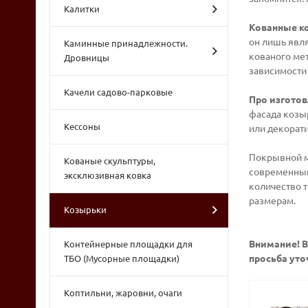
Калитки
Кованные к
он лишь явля
Каминные принадлежности.
кованого мет
Дровницы
зависимости 
Качели садово-парковые
Про изготов
фасада козы
Кессоны
или декорат
Покрывной ма
Кованые скульптуры,
современный 
эксклюзивная ковка
количество 
размерам.
Козырьки
Внимание! В
Контейнерные площадки для
просьба уточ
ТБО (Мусорные площадки)
Коптильни, жаровни, очаги