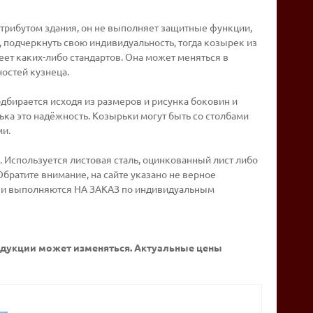
рибутом здания, он не выполняет защитные функции,
, подчеркнуть свою индивидуальность, тогда козырек из
еет каких-либо стандартов. Она может меняться в
ностей кузнеца.
бирается исходя из размеров и рисунка боковин и
ка это надёжность. Козырьки могут быть со столбами
ми.
 Используется листовая сталь, оцинкованный лист либо
братите внимание, на сайте указано не верное
ьки выполняются НА ЗАКАЗ по индивидуальным
родукции может изменяться. Актуальные цены