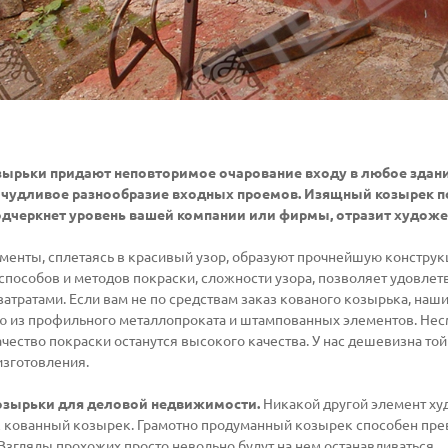
ырьки придают неповторимое очарование входу в любое здание
ичудливое разнообразие входных проемов. Изящный козырек по
одчеркнет уровень вашей компании или фирмы, отразит художе
менты, сплетаясь в красивый узор, образуют прочнейшую конструкц
 способов и методов покраски, сложности узора, позволяет удовл
тратами. Если вам не по средствам заказ кованого козырька, наши
 из профильного металлопроката и штампованных элементов. Несмо
ачество покраски останутся высокого качества. У нас дешевизна то
изготовления.
озырьки для деловой недвижимости.
Никакой другой элемент ху
к кованный козырек. Грамотно продуманный козырек способен прев
Взгляды прохожих просто невольно будут на нем останавливаться.