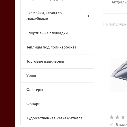
Актуальн
Скамейки, Столы со
скамейками
По популярн
Спортивные площадки
Теплицы под поликарбонат
Торговые павильоны
Урны
Флюгеры
Фонари
Художественная Резка Металла
В нали