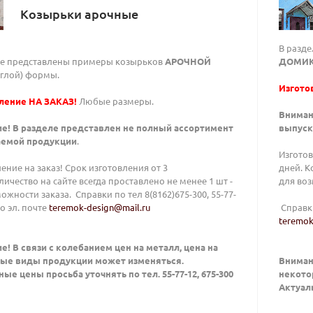
Козырьки арочные
В разд
ле представлены примеры козырьков
АРОЧНОЙ
ДОМИ
углой) формы.
Изгото
ление НА ЗАКАЗ!
Любые размеры.
Вниман
е! В разделе представлен не полный ассортимент
выпуск
емой продукции
.
Изготов
ение на заказ! Срок изготовления от 3
дней. К
личество на сайте всегда проставлено не менее 1 шт -
для воз
ожности заказа. Справки по тел 8(8162)675-300, 55-77-
по эл. почте
teremok-design@mail.ru
Справки
teremok
е! В связи с колебанием цен на металл, цена на
ые виды продукции может изменяться.
Внимани
ые цены просьба уточнять по тел. 55-77-12, 675-300
некото
Актуаль