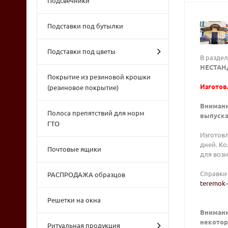
Подсвечники
Подставки под бутылки
Подставки под цветы
В разде
НЕСТАН
Покрытие из резиновой крошки
Изготов
(резиновое покрытие)
Внимани
Полоса препятствий для норм
выпуска
ГТО
Изготовл
дней. Ко
Почтовые ящики
для воз
Справки 
РАСПРОДАЖА образцов
teremok-
Решетки на окна
Внимани
некотор
Ритуальная продукция