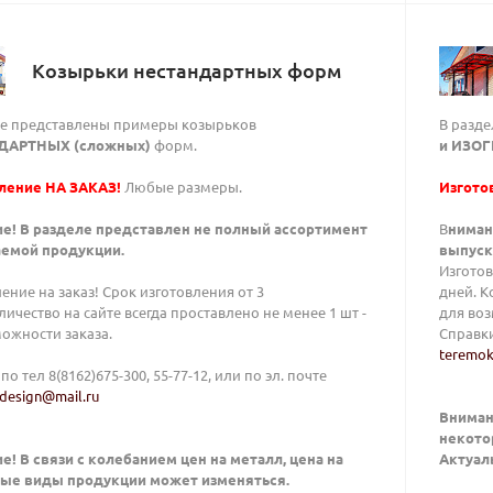
Козырьки нестандартных форм
ле представлены примеры козырьков
В разд
ДАРТНЫХ (сложных)
форм.
и ИЗО
ление НА ЗАКАЗ!
Любые размеры.
Изгото
е! В разделе представлен не полный ассортимент
В
ниман
емой продукции.
выпуск
Изготов
ение на заказ! Срок изготовления от 3
дней. К
личество на сайте всегда проставлено не менее 1 шт -
для воз
можности заказа.
Справки
teremok
по тел 8(8162)675-300, 55-77-12, или по эл. почте
design@mail.ru
Внимани
некото
е! В связи с колебанием цен на металл, цена на
Актуаль
ые виды продукции может изменяться.