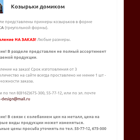
Козырьки домиком
еле представлены примеры козырьков в форме
КА
(треугольной формы).
вление НА ЗАКАЗ!
Любые размеры.
ие! В разделе представлен не полный ассортимент
аемой продукции
.
ление на заказ! Срок изготовления от 3
оличество на сайте всегда проставлено не менее 1 шт -
можности заказа.
 по тел 8(8162)675-300, 55-77-12, или по эл. почте
-design@mail.ru
е! В связи с колебанием цен на металл, цена на
рые виды продукции может изменяться.
ные цены просьба уточнять по тел. 55-77-12, 675-300