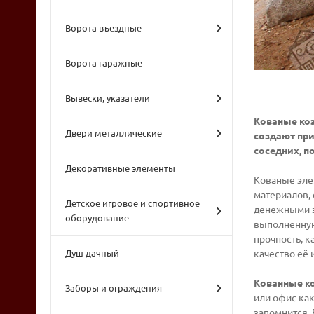
Ворота въездные
Ворота гаражные
Вывески, указатели
Кованые коз
Двери металлические
создают пр
соседних, п
Декоративные элементы
Кованые эле
материалов,
Детское игровое и спортивное
денежными за
оборудование
выполненную
прочность, к
Душ дачный
качество её 
Кованные к
Заборы и ограждения
или офис ка
запомнится. 