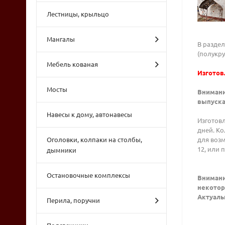
Лестницы, крыльцо
Мангалы
В разде
(полукр
Мебель кованая
Изготов
Мосты
Внимани
выпуска
Навесы к дому, автонавесы
Изготовл
дней. Ко
Оголовки, колпаки на столбы,
для возм
12, или 
дымники
Остановочные комплексы
Внимани
некотор
Актуальн
Перила, поручни