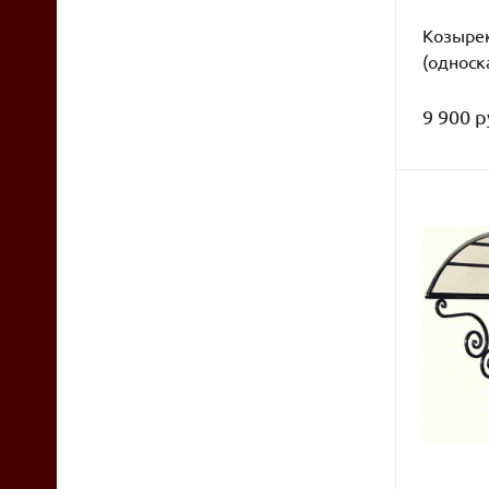
Козыре
(односк
9 900 р