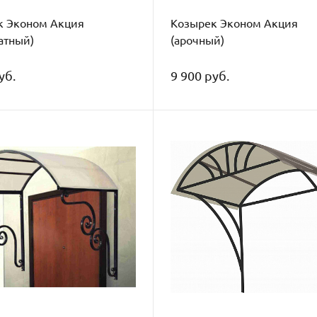
к Эконом Акция
Козырек Эконом Акция
атный)
(арочный)
уб.
9 900 руб.