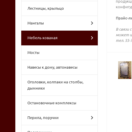
продукц
конфигу
Лестницы, крыльцо
Прайс-ли
Мангалы
В связи 
может и
Мебель кованая
тел. 55-7
Мосты
Навесы к дому, автонавесы
Оголовки, колпаки на столбы,
дымники
Остановочные комплексы
Перила, поручни