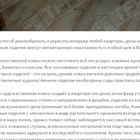
способ разнообразить и украсить интерьер любой квартиры, дома и
Такие изделия внесут неповторимую изысканность и особый шик в 
жественной ковки можно изготовить всё что угодно: кованые кроват
, банкетки и консоли. Все эти кованые изделия в настоящее врем
 таких изделий – это их цена, ручная ковка металла довольно трудоё
ствительно художественное изделие необходимы годы практики, по
то художественная ковка создаёт в квартире или доме атмосферу с
ся современным стилям и направлениям в дизайне, изделия из ко
ов кузнечного дела принимает всё более причудливые изгибы. Кон
ные изделия с элементами в виде растительного орнамента всегда 
 в нашу жизнь, однако только сейчас наблюдается массовый вспле
сел, кованных стульев, всевозможных металлических подставок, ко
оле невольно задержится взгляд любого посетителя. Кроме того, п
е только предметами интерьера, но и говорят о статусе их владел