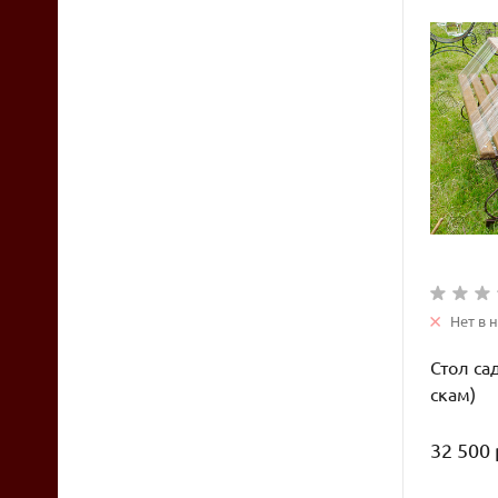
Нет в 
Стол са
скам)
32 500 