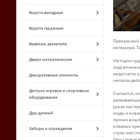
Ворота въездные
Ворота гаражные
Прекрасный 
Вывески, указатели
интерьера. 
Двери металлические
Методом худо
подсвечники
недостаток у
Декоративные элементы
металла дей
Детское игровое и спортивное
Считается, ч
оборудование
развивающим
руках мастер
Душ дачный
моды и кова
прочно вошла
кованых кре
Заборы и ограждения
стуле или ст
Они служат н