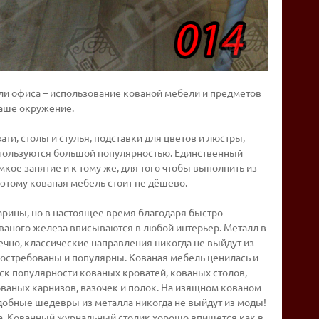
ли офиса – использование кованой мебели и предметов
Ваше окружение.
и, столы и стулья, подставки для цветов и люстры,
я пользуются большой популярностью. Единственный
мкое занятие и к тому же, для того чтобы выполнить из
этому кованая мебель стоит не дёшево.
тарины, но в настоящее время благодаря быстро
ваного железа вписываются в любой интерьер. Металл в
ечно, классические направления никогда не выйдут из
востребованы и популярны. Кованая мебель ценилась и
ск популярности кованых кроватей, кованых столов,
ваных карнизов, вазочек и полок. На изящном кованом
одобные шедевры из металла никогда не выйдут из моды!
ьца. Кованный журнальный столик хорошо впишется как в