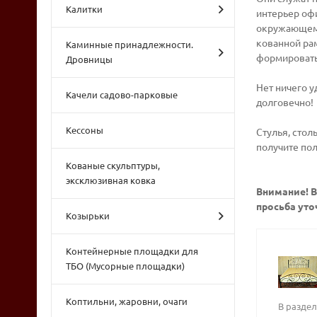
Калитки
интерьер офи
окружающем 
кованной рам
Каминные принадлежности.
формировать
Дровницы
Нет ничего у
Качели садово-парковые
долговечно!
Кессоны
Стулья, стол
получите по
Кованые скульптуры,
эксклюзивная ковка
Внимание! В
просьба уточ
Козырьки
Контейнерные площадки для
ТБО (Мусорные площадки)
Коптильни, жаровни, очаги
В разде