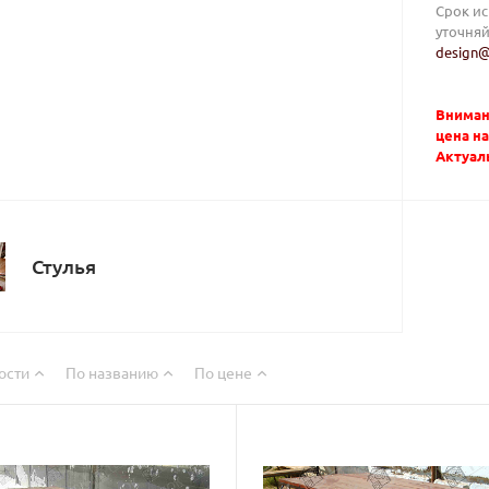
Срок ис
уточняй
design@
Вниман
цена н
Актуаль
Стулья
ости
По названию
По цене