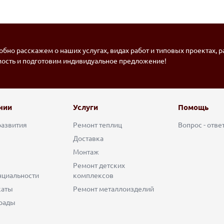
бно расскажем о наших услугах, видах работ и типовых проектах, 
мость и подготовим индивидуальное предложение!
нии
Услуги
Помощь
развития
Ремонт теплиц
Вопрос - отве
Доставка
Монтаж
Ремонт детских
циальности
комплексов
каты
Ремонт металлоизделий
рады