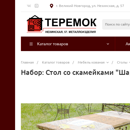
г. Великий Новгород, ул. Нехинская, д. 57
Каталог товаров
А
Главная
/
Каталог товаров
/
Мебель кованая
/
Столы
Набор: Стол со скамейками "Ш