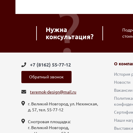
Нужна
Подро
консультация?
стои
О компа
+7 (8162) 55-77-12
История 
Обратный звонок
Новости
Вакансии
teremok-design@mail.ru
Политика
г. Великий Новгород, ул. Нехинская,
конфиден
д. 57, тел. 55-77-12
Сертифи
Наши наг
Смотровая площадка:
г. Великий Новгород,
Выставки