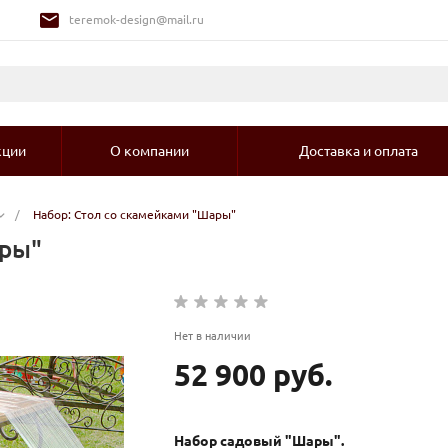
teremok-design@mail.ru
кции
О компании
Доставка и оплата
/
Набор: Стол со скамейками "Шары"
ары"
Нет в наличии
52 900 руб.
Набор садовый "Шары".