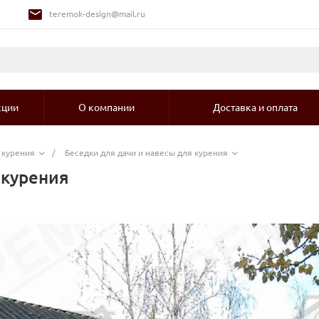
teremok-design@mail.ru
кции
О компании
Доставка и оплата
 курения
/
Беседки для дачи и навесы для курения
 курения