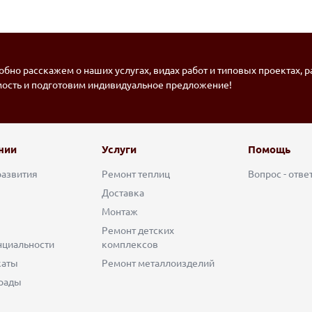
бно расскажем о наших услугах, видах работ и типовых проектах, 
мость и подготовим индивидуальное предложение!
нии
Услуги
Помощь
развития
Ремонт теплиц
Вопрос - отве
Доставка
Монтаж
Ремонт детских
циальности
комплексов
каты
Ремонт металлоизделий
рады