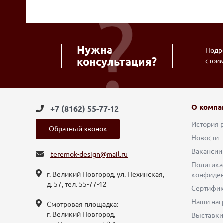
Нужна
Подро
консультация?
стои
О компа
+7 (8162) 55-77-12
История 
Обратный звонок
Новости
Вакансии
teremok-design@mail.ru
Политика
г. Великий Новгород, ул. Нехинская,
конфиден
д. 57, тел. 55-77-12
Сертифи
Наши наг
Смотровая площадка:
г. Великий Новгород,
Выставки