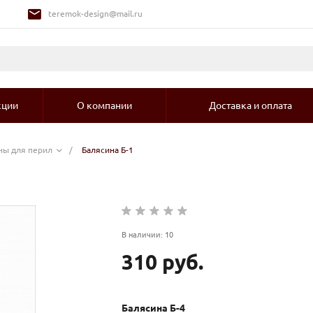
teremok-design@mail.ru
кции
О компании
Доставка и оплата
ны для перил
/
Балясина Б-1
В наличии: 10
310 руб.
Балясина Б-4