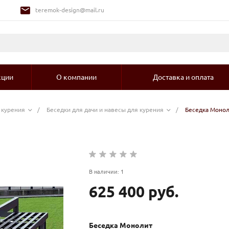
teremok-design@mail.ru
кции
О компании
Доставка и оплата
 курения
/
Беседки для дачи и навесы для курения
/
Беседка Моно
В наличии: 1
625 400 руб.
Беседка Монолит