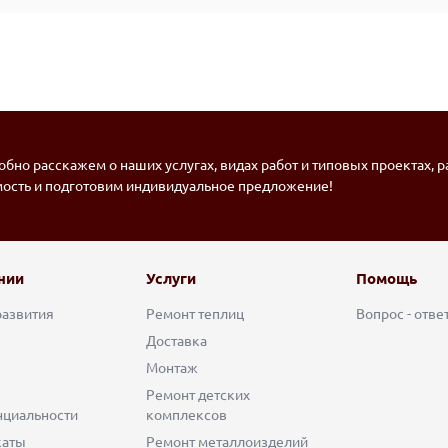
бно расскажем о наших услугах, видах работ и типовых проектах, 
мость и подготовим индивидуальное предложение!
нии
Услуги
Помощь
развития
Ремонт теплиц
Вопрос - отве
Доставка
Монтаж
Ремонт детских
циальности
комплексов
каты
Ремонт металлоизделий