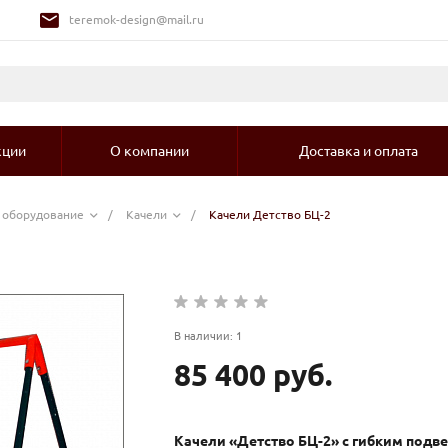
teremok-design@mail.ru
кции
О компании
Доставка и оплата
е оборудование
/
Качели
/
Качели Детство БЦ-2
В наличии: 1
85 400 руб.
Качели «Детство БЦ-2» с гибким подве