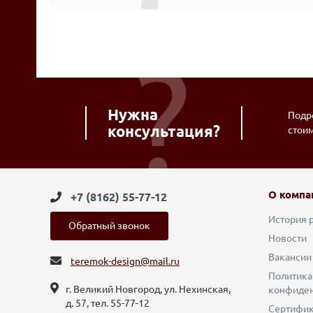
Нужна
Подро
консультация?
стои
О компа
+7 (8162) 55-77-12
История 
Обратный звонок
Новости
Вакансии
teremok-design@mail.ru
Политика
г. Великий Новгород, ул. Нехинская,
конфиден
д. 57, тел. 55-77-12
Сертифи