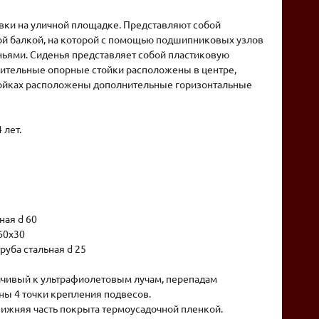
вки на уличной площадке. Представляют собой
ой балкой, на которой с помощью подшипниковых узлов
ньями. Сиденья представляет собой пластиковую
нительные опорные стойки расположены в центре,
стойках расположены дополнительные горизонтальные
 лет.
ная d 60
60х30
уба стальная d 25
ойчивый к ультрафиолетовым лучам, перепадам
ны 4 точки крепления подвесов.
Нижняя часть покрыта термоусадочной пленкой.