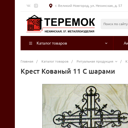
г. Великий Новгород, ул. Нехинская, д. 57
Каталог товаров
А
Главная
/
Каталог товаров
/
Ритуальная продукция
/
К
Крест Кованый 11 С шарами