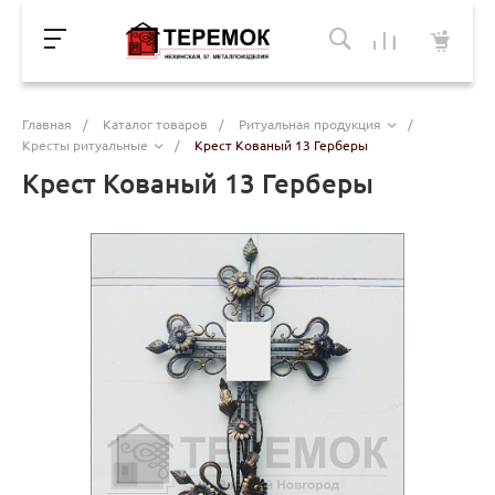
Главная
/
Каталог товаров
/
Ритуальная продукция
/
Кресты ритуальные
/
Крест Кованый 13 Герберы
Крест Кованый 13 Герберы