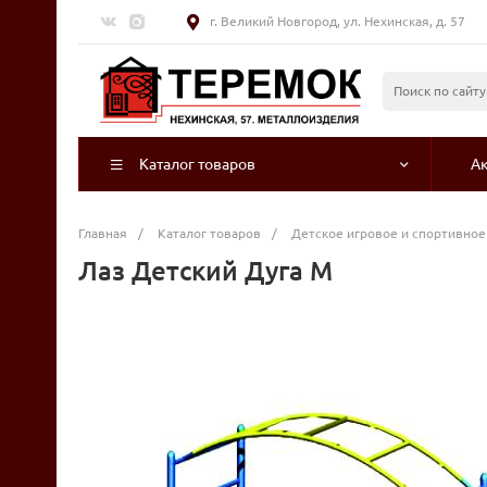
г. Великий Новгород, ул. Нехинская, д. 57
Каталог товаров
А
Главная
/
Каталог товаров
/
Детское игровое и спортивно
Лаз Детский Дуга М