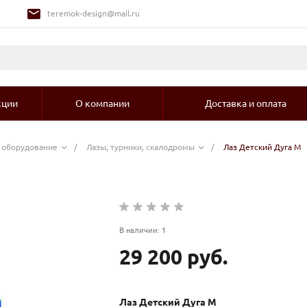
teremok-design@mail.ru
кции
О компании
Доставка и оплата
е оборудование
/
Лазы, турники, скалодромы
/
Лаз Детский Дуга М
В наличии: 1
29 200 руб.
Лаз Детский Дуга М