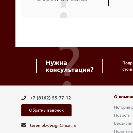
Нужна
Подро
консультация?
стои
О компа
+7 (8162) 55-77-12
История 
Обратный звонок
Новости
Вакансии
teremok-design@mail.ru
Политика