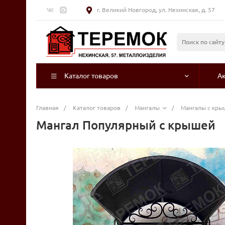
г. Великий Новгород, ул. Нехинская, д. 57
Каталог товаров
А
Главная
/
Каталог товаров
/
Мангалы
/
Мангалы с кры
Мангал Популярный с крышей