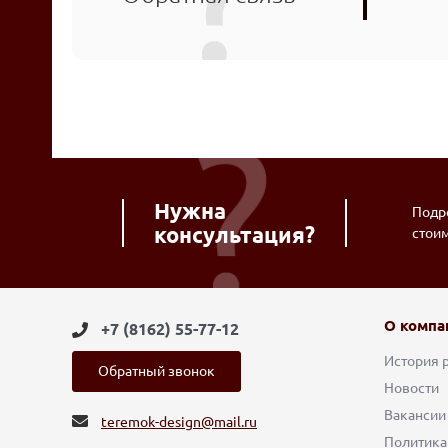
Нужна
Подро
консультация?
стои
О компа
+7 (8162) 55-77-12
История 
Обратный звонок
Новости
Вакансии
teremok-design@mail.ru
Политика