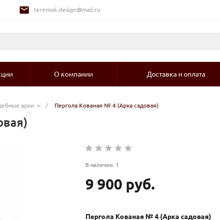
teremok-design@mail.ru
кции
О компании
Доставка и оплата
адебные арки
/
Пергола Кованая № 4 (Арка садовая)
овая)
В наличии: 1
9 900 руб.
Пергола Кованая № 4 (Арка садовая)