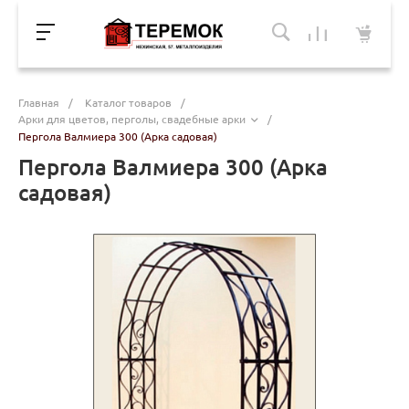
Главная
/
Каталог товаров
/
Арки для цветов, перголы, свадебные арки
/
Пергола Валмиера 300 (Арка садовая)
Пергола Валмиера 300 (Арка
садовая)