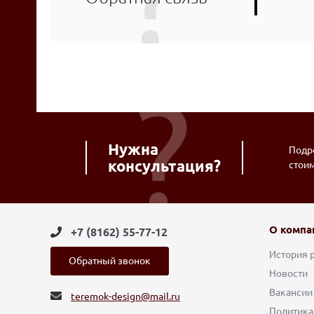
Нужна
Подро
консультация?
стои
О компа
+7 (8162) 55-77-12
История 
Обратный звонок
Новости
Вакансии
teremok-design@mail.ru
Политика