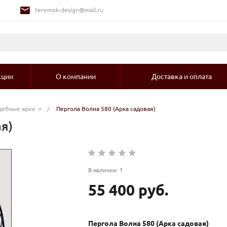
teremok-design@mail.ru
кции
О компании
Доставка и оплата
адебные арки
/
Пергола Волна 580 (Арка садовая)
я)
В наличии: 1
55 400 руб.
Пергола Волна 580 (Арка садовая)