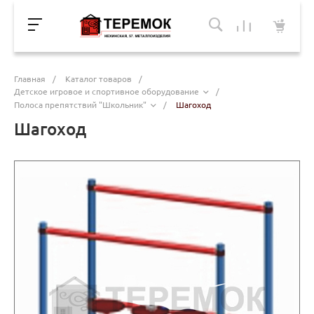
Главная
/
Каталог товаров
/
Детское игровое и спортивное оборудование
/
Полоса препятствий "Школьник"
/
Шагоход
Шагоход