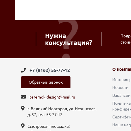
Нужна
Подро
консультация?
стои
О компа
+7 (8162) 55-77-12
История 
Обратный звонок
Новости
Вакансии
teremok-design@mail.ru
Политика
г. Великий Новгород, ул. Нехинская,
конфиден
д. 57, тел. 55-77-12
Сертифи
Наши наг
Смотровая площадка: