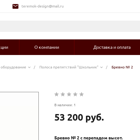
teremok-design@mail.ru
кции
О компании
Доставка и оплата
е оборудование
/
Полоса препятствий "Школьник"
/
Бревно № 2
В наличии: 1
53 200 руб.
Бревно № 2 с перепадом высот.