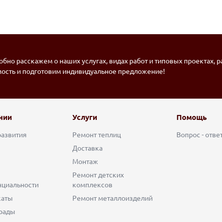
бно расскажем о наших услугах, видах работ и типовых проектах, 
мость и подготовим индивидуальное предложение!
нии
Услуги
Помощь
развития
Ремонт теплиц
Вопрос - отве
Доставка
Монтаж
Ремонт детских
циальности
комплексов
каты
Ремонт металлоизделий
рады