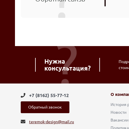
Нужна
Подро
консультация?
стои
О компа
+7 (8162) 55-77-12
История 
Обратный звонок
Новости
Вакансии
teremok-design@mail.ru
Политика