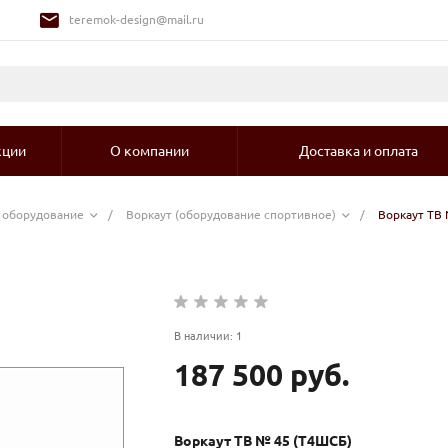
teremok-design@mail.ru
кции
О компании
Доставка и оплата
е оборудование
/
Воркаут (оборудование спортивное)
/
Воркаут ТВ
В наличии: 1
187 500 руб.
Воркаут ТВ № 45 (Т4ШСБ)