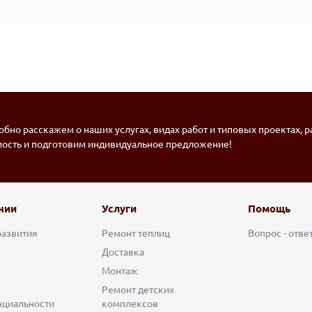
бно расскажем о наших услугах, видах работ и типовых проектах, 
мость и подготовим индивидуальное предложение!
нии
Услуги
Помощь
развития
Ремонт теплиц
Вопрос - отве
Доставка
Монтаж
Ремонт детских
циальности
комплексов