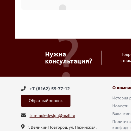
Нужна
Подро
консультация?
стои
О компа
+7 (8162) 55-77-12
История 
Обратный звонок
Новости
Вакансии
teremok-design@mail.ru
Политика
г. Великий Новгород, ул. Нехинская,
конфиден